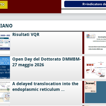
TTO
PIANO
Risultati VQR
Open Day del Dottorato DMMBM-
27 maggio 2026
A delayed translocation into the
endoplasmic reticulum ...